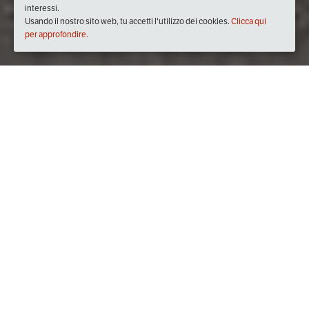
interessi.
Usando il nostro sito web, tu accetti l'utilizzo dei cookies.
Clicca qui
per approfondire.
Quando
sabato
21/apr/2018
dalle
15:00
alle
18:30
(UTC +02:00)
Dove
Piazza Giacomo Matteotti, 24, 57127 Livorno LI, Italia - Villa
Fabbricotti
Visualizza mappa