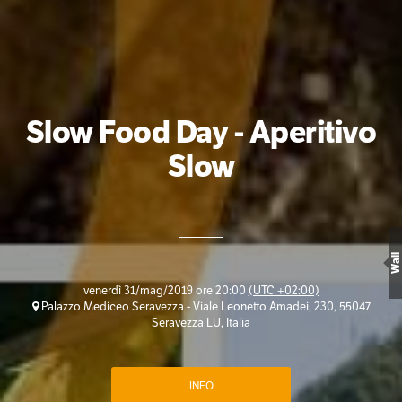
Slow Food Day - Aperitivo
Slow
Wall
venerdì 31/mag/2019 ore 20:00
(UTC +02:00)
Palazzo Mediceo Seravezza - Viale Leonetto Amadei, 230, 55047
Seravezza LU, Italia
INFO