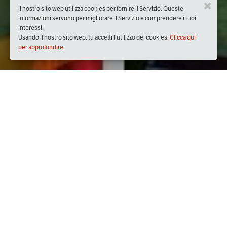
Il nostro sito web utilizza cookies per fornire il Servizio. Queste
informazioni servono per migliorare il Servizio e comprendere i tuoi
interessi.
Usando il nostro sito web, tu accetti l'utilizzo dei cookies.
Clicca qui
per approfondire.
Quando
venerdì
31/mag/2019
ore
20:00
(UTC +02:00)
Dove
Palazzo Mediceo Seravezza
Viale Leonetto Amadei, 230, 55047 Seravezza LU, Italia
Visualizza mappa