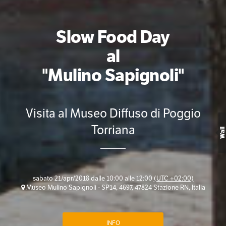
Slow Food Day
al
"Mulino Sapignoli"
Visita al Museo Diffuso di Poggio
Torriana
Wall
sabato 21/apr/2018 dalle 10:00 alle 12:00
(UTC +02:00)
Museo Mulino Sapignoli - SP14, 4697, 47824 Stazione RN, Italia
INFO