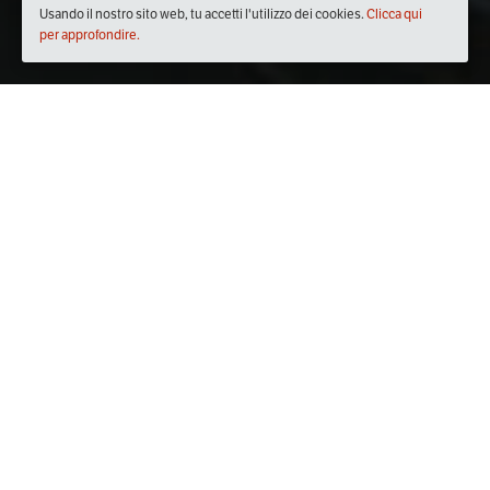
Usando il nostro sito web, tu accetti l'utilizzo dei cookies.
Clicca qui
per approfondire.
Quando
sabato
21/apr/2018
dalle
10:00
alle
12:00
(UTC +02:00)
Dove
Museo Mulino Sapignoli
SP14, 4697, 47824 Stazione RN, Italia
Visualizza mappa