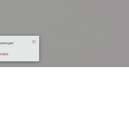
ervono per
ondire.
Descrizione
:00)
La Terra, l’unico pianeta che abbiamo, vive gra
dovrebbe essere il primo nostro compito, di abi
spiega perché la biodiversità è un bene comu
produzione delle materie prime alla loro trasfor
loro consumo. Si deve partire dal seme.