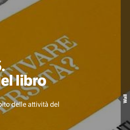
.
el libro
Wall
o delle attività del