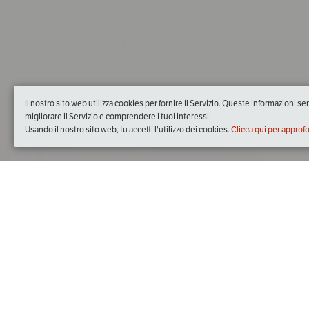
Il nostro sito web utilizza cookies per fornire il Servizio. Queste informazioni s
migliorare il Servizio e comprendere i tuoi interessi.
Usando il nostro sito web, tu accetti l'utilizzo dei cookies.
Clicca qui per approf
Quando
giovedì
06/feb/2020
dalle
18:00
alle
20:00
(UTC +01
Dove