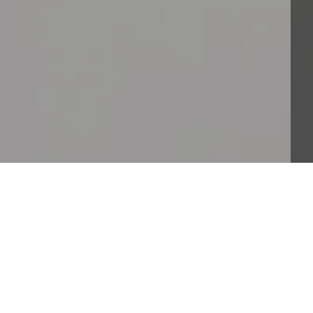
zie alla natura ed alla sua biodiversità. Salvaguardarla 
tanti del pianeta.Il libro di Ceccarelli - Grando 
ne.È necessario cambiare il sistema alimentare, dalla 
mazione, al loro trasporto, alla loro distribuzione, al 