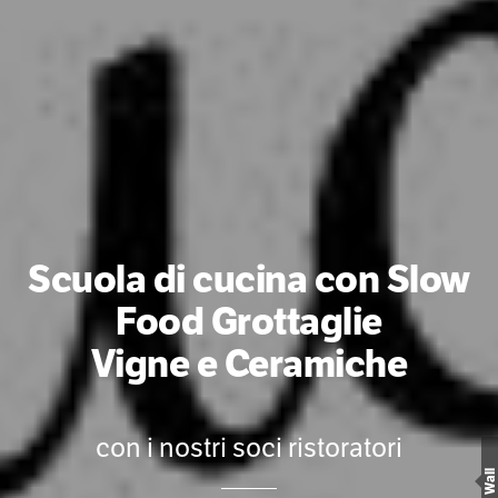
Scuola di cucina con Slow
Food Grottaglie
Vigne e Ceramiche
con i nostri soci ristoratori
Wall