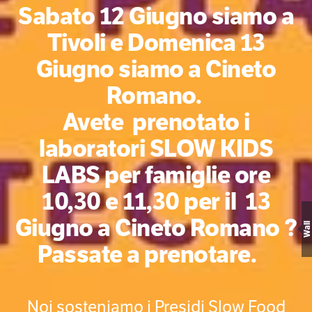
Sabato 12 Giugno siamo a
Tivoli e Domenica 13
Giugno siamo a Cineto
Romano.
Avete prenotato i
laboratori SLOW KIDS
LABS per famiglie ore
10,30 e 11,30 per il 13
Giugno a Cineto Romano ?
Wall
Passate a prenotare.
Noi sosteniamo i Presidi Slow Food