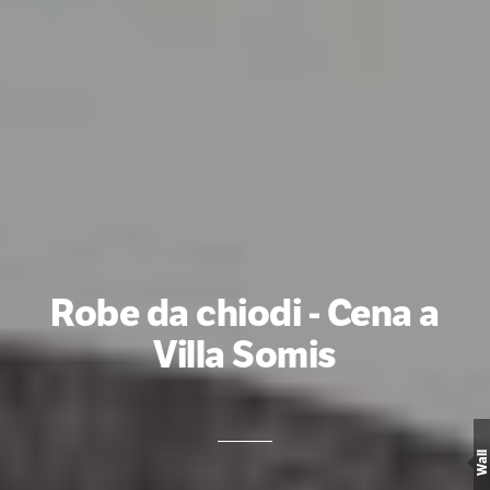
Robe da chiodi - Cena a
Villa Somis
Wall