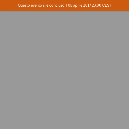
Evento concluso
Questo evento si è concluso il 05 aprile 2017 23:00 CEST
Dove
Contatta l'organizzatore
INFO