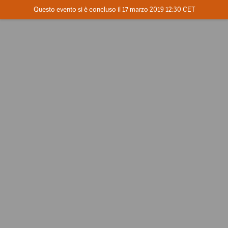
Evento concluso
Questo evento si è concluso il 17 marzo 2019 12:30 CET
Contatta l'organizzatore
INFO