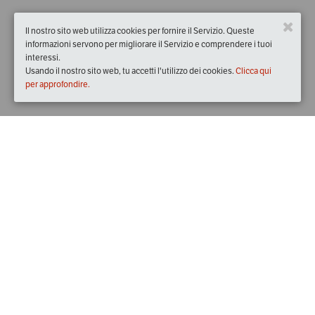
Il nostro sito web utilizza cookies per fornire il Servizio. Queste
informazioni servono per migliorare il Servizio e comprendere i tuoi
interessi.
Usando il nostro sito web, tu accetti l'utilizzo dei cookies.
Clicca qui
per approfondire.
Quando
giovedì
16/mag/2019
dalle
20:45
alle
23:00
(UTC
+02:00)
Dove
Trattoria la Luna nel Pozzo