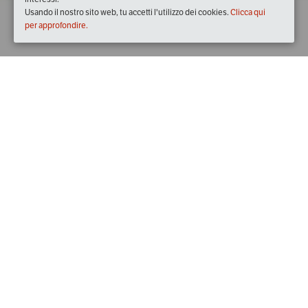
Usando il nostro sito web, tu accetti l'utilizzo dei cookies.
Clicca qui
per approfondire.
Quando
sabato
24/giu/2017
dalle
10:00
alle
19:00
(UTC +02:00)
Descrizione
Alla scoperta dell'Albicocca di Valleggia e del Chinotto di 
Savona al parco San Pietro in Carpignano. Una occasione 
per la visita al parco e conoscere, degustare le eccellenze 
territoriali, partecipare a laboratori ed animazioni. 