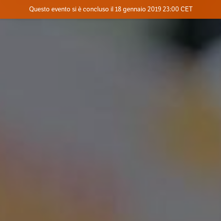
Evento concluso
Questo evento si è concluso il 18 gennaio 2019 23:00 CET
Dove
Contatta l'organizzatore
INFO