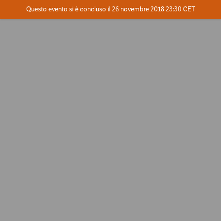
Evento concluso
Questo evento si è concluso il 26 novembre 2018 23:30 CET
Dove
Contatta l'organizzatore
INFO