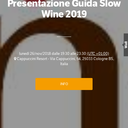
Presentazione Guida Slow
Wine 2019
Wall
lunedì 26/nov/2018 dalle 19:30 alle 23:30
(UTC +01:00)
Cappuccini Resort - Via Cappuccini, 54, 25033 Cologne BS,
Italia
INFO