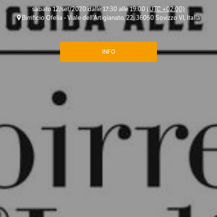
sabato 12/set/2020 dalle 17:30 alle 19:00
(UTC +02:00)
Birrificio Ofelia - Viale dell'Artigianato, 22, 36050 Sovizzo VI, Italia
INFO