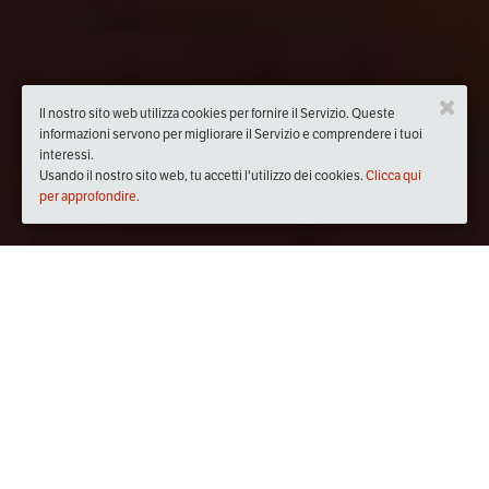
Il nostro sito web utilizza cookies per fornire il Servizio. Queste
informazioni servono per migliorare il Servizio e comprendere i tuoi
interessi.
Usando il nostro sito web, tu accetti l'utilizzo dei cookies.
Clicca qui
per approfondire.
Quando
lunedì
09/lug/2018
dalle
20:30
alle
23:30
(UTC +02:00)
Dove