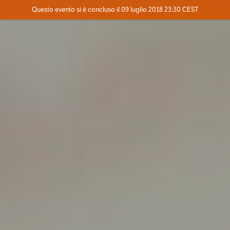
Evento concluso
Questo evento si è concluso il 09 luglio 2018 23:30 CEST
Dove
Contatta l'organizzatore
INFO