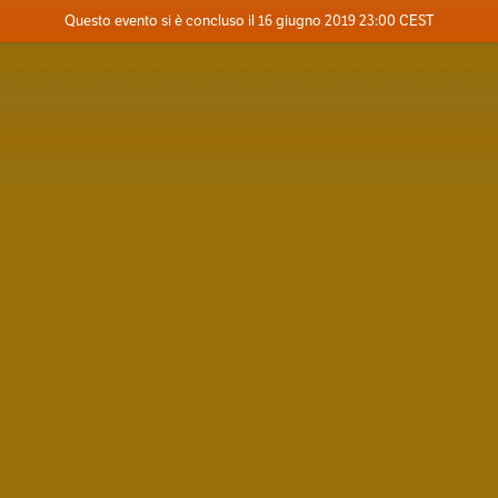
Evento concluso
Questo evento si è concluso il 16 giugno 2019 23:00 CEST
Dove
Contatta l'organizzatore
INFO