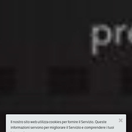
Il nostro sito web utilizza cookies per fornire il Servizio. Queste
informazioni servono per migliorare il Servizio e comprendere i tuoi