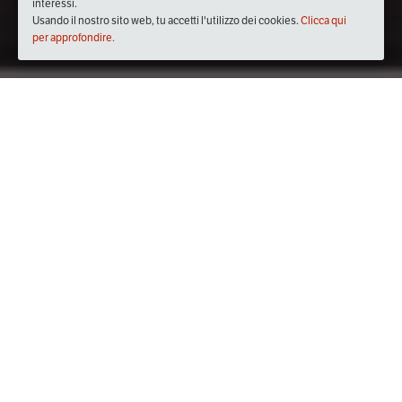
interessi.
Usando il nostro sito web, tu accetti l'utilizzo dei cookies.
Clicca qui
per approfondire.
Quando
dal
15/giu/2019
ore
15:00
(UTC +02:00)
al
16/giu/2019
ore
23:00
(UTC +02:00)
Dove
PARCO DI SAN PIETRO IN CARPIGNANO
Via Torcello, 17047 Quiliano SV, Italia
Visualizza mappa