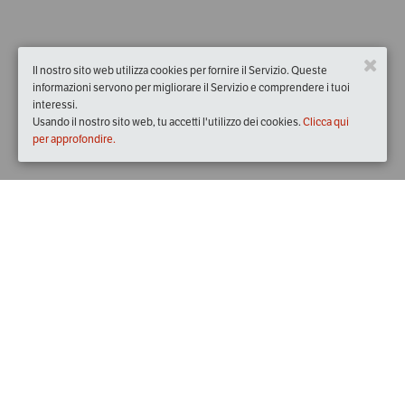
Il nostro sito web utilizza cookies per fornire il Servizio. Queste
informazioni servono per migliorare il Servizio e comprendere i tuoi
interessi.
Usando il nostro sito web, tu accetti l'utilizzo dei cookies.
Clicca qui
per approfondire.
Quando
domenica
02/dic/2018
dalle
12:30
alle
16:30
(UTC
+01:00)
Descrizione