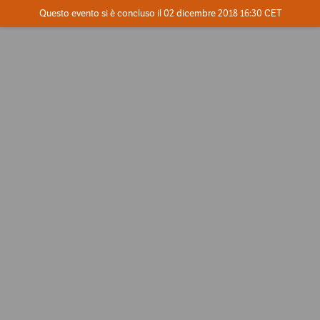
Evento concluso
Questo evento si è concluso il 02 dicembre 2018 16:30 CET
Contatta l'organizzatore
INFO