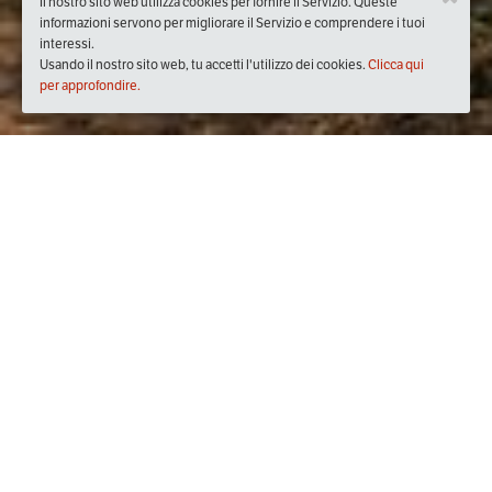
Il nostro sito web utilizza cookies per fornire il Servizio. Queste
informazioni servono per migliorare il Servizio e comprendere i tuoi
interessi.
Usando il nostro sito web, tu accetti l'utilizzo dei cookies.
Clicca qui
per approfondire.
Quando
sabato
05/set/2020
dalle
16:00
alle
19:00
(UTC +02:00)
Dove
Strada degli Orti, 00019 Tivoli RM, Italia
Visualizza mappa