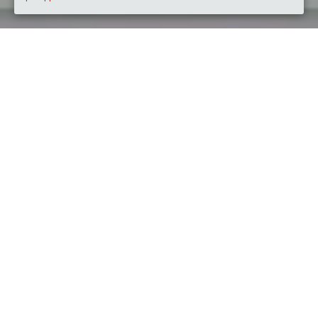
Quando
domenica
19/giu/2022
dalle
17:30
alle
19:30
(UTC
+02:00)
Dove
Piazza Caduti Partigiani, 10, 17047 Quiliano SV, Italia
Visualizza mappa
Descrizione