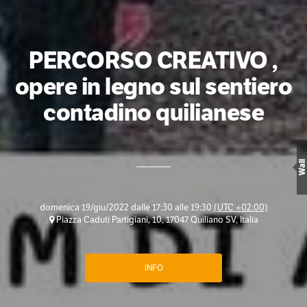
PERCORSO CREATIVO ,
opere in legno sul sentiero
contadino quilianese
Wall
domenica 19/giu/2022 dalle 17:30 alle 19:30
(UTC +02:00)
Piazza Caduti Partigiani, 10, 17047 Quiliano SV, Italia
INFO