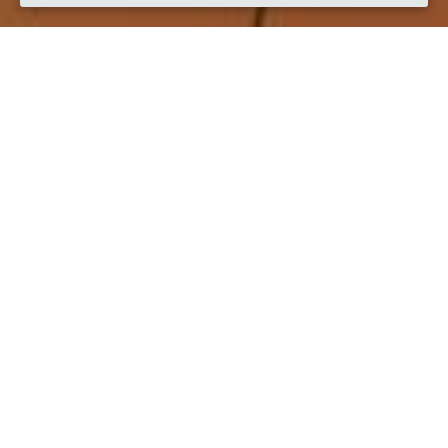
Quando
dal
22/ott/2020
ore
19:00
(UTC +02:00)
al
24/ott/2020
ore
23:00
(UTC +02:00)
Descrizione
Arrivano i Paniscia Days!!! Vi aspettiamo a Novara il 22-23-24 
ottobre!!!!  
15 ristoranti di Novara partecipano ai Paniscia Days, con il 
prezzo convenzionato a € 25,00. Ci saranno simpatici flash 
mob nei locali a cura del Cenacolo dialettale. Inoltre 