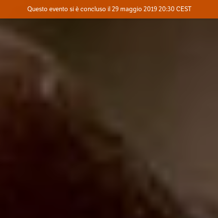
Evento concluso
Questo evento si è concluso il 29 maggio 2019 20:30 CEST
Dove
Contatta l'organizzatore
INFO