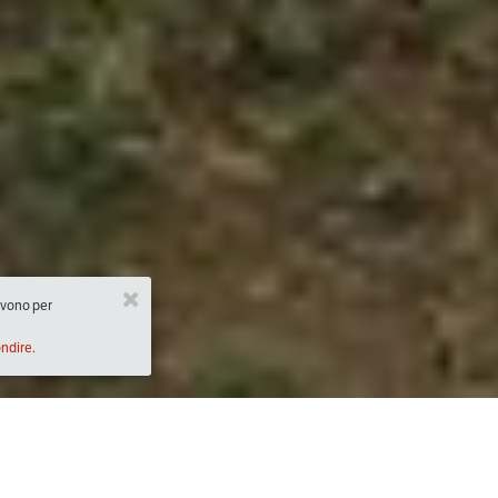
ervono per
ondire.
Descrizione