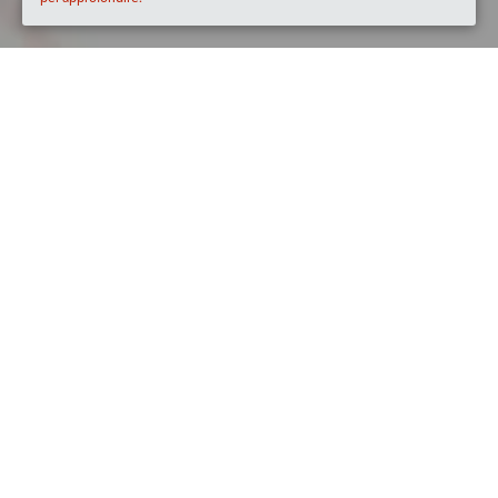
Quando
domenica
14/lug/2019
dalle
19:30
alle
23:00
(UTC
+02:00)
Dove
Locanda Delle Tre Chiavi
Via Clementino Vannetti, 8, 38060 Isera TN, Italia
Visualizza mappa