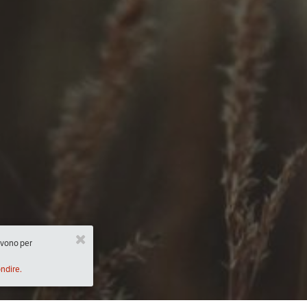
ervono per
ondire.