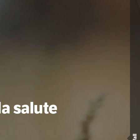
a salute
rra
Wall