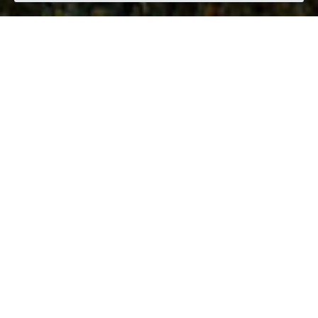
Quando
sabato
11/mag/2019
dalle
16:30
alle
17:30
(UTC +02:00)
Dove
Porto Antico di Genova, 16128, Italia
Visualizza mappa
Descrizione
Sabato 11 maggio 2019 