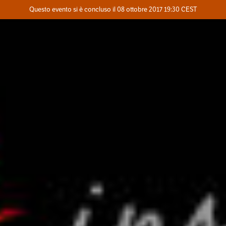
Evento concluso
Questo evento si è concluso il 08 ottobre 2017 19:30 CEST
Dove
Contatta l'organizzatore
INFO