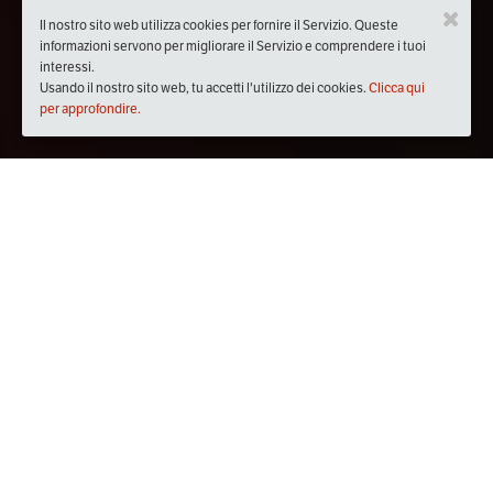
Il nostro sito web utilizza cookies per fornire il Servizio. Queste
informazioni servono per migliorare il Servizio e comprendere i tuoi
interessi.
Usando il nostro sito web, tu accetti l'utilizzo dei cookies.
Clicca qui
per approfondire.
Quando
domenica
08/ott/2017
dalle
17:30
alle
19:30
(UTC
+02:00)
Dove
STELLA Ristorante Vineria Locanda
Via dei Narcisi, 47, 06126 Perugia PG, Italia