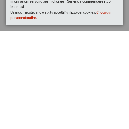
informazioni servono per migliorare il Servizio e comprendere i tuoi
interessi.
Usando il nostro sito web, tu accetti l'utilizzo dei cookies.
Clicca qui
per approfondire.
Quando
dal
05/set/2020
ore
09:00
(UTC +02:00)
al
19/dic/2020
ore
14:00
(UTC +01:00)
Dove
La Fabbrica del Vapore
Via Giulio Cesare Procaccini, 4, 20154 Milano MI, Italia
Visualizza mappa