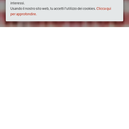
interessi.
Usando il nostro sito web, tu accetti l'utilizzo dei cookies.
Clicca qui
per approfondire.
Quando
domenica
02/giu/2019
dalle
11:00
alle
17:00
(UTC
+02:00)
Dove
Mercato Contadino L'Aquila
Via Eusanio Stella, 4, 67100 L'Aquila AQ, Italia
Visualizza mappa