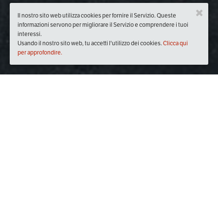
Il nostro sito web utilizza cookies per fornire il Servizio. Queste
informazioni servono per migliorare il Servizio e comprendere i tuoi
interessi.
Usando il nostro sito web, tu accetti l'utilizzo dei cookies.
Clicca qui
per approfondire.
Quando
dal
21/mar/2019
ore
20:30
(UTC +01:00)
al
16/apr/2019
ore
22:30
(UTC +02:00)
Descrizione
Il mondo del vino ti affascina e vorresti avere un approccio 