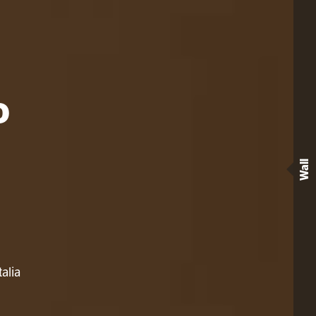
o
Wall
alia