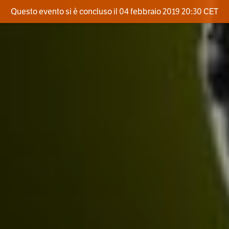
Questo evento si è concluso il 04 febbraio 2019 20:30 CET