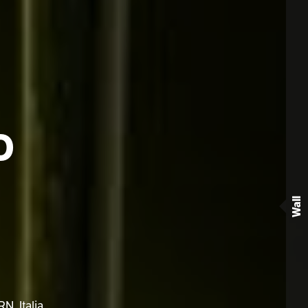
O
Wall
N, Italia