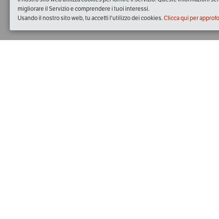
migliorare il Servizio e comprendere i tuoi interessi.
Usando il nostro sito web, tu accetti l'utilizzo dei cookies.
Clicca qui per approf
Quando
dal
09/mag/2017
ore
19:00
(UTC +01:00)
al
23/mag/2017
ore
21:00
(UTC +01:00)