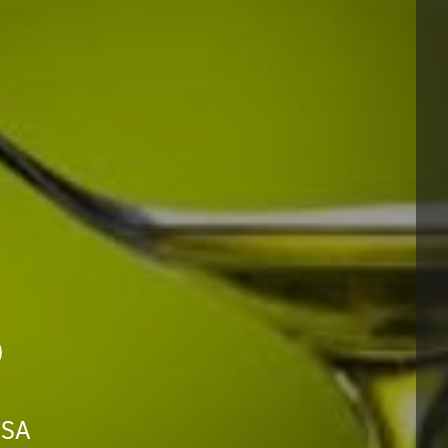
o
 SA