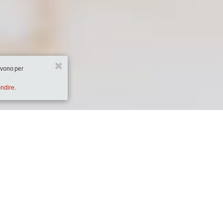
ervono per
ondire.
Descrizione
Per il gusto di saperne di più, la Condotta Sl
Noiz, presenta questo Master of Food: Birra - P
ed interessati ad approfondire la conoscenz
Quattro serate per avvicinarsi al mondo della
l'uomo conosca, che affonda le sue radici nell