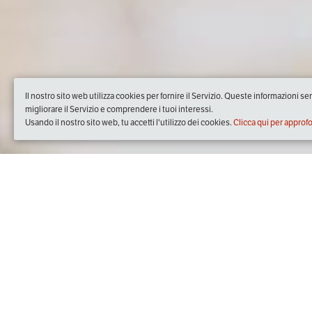
Il nostro sito web utilizza cookies per fornire il Servizio. Queste informazioni s
migliorare il Servizio e comprendere i tuoi interessi.
Usando il nostro sito web, tu accetti l'utilizzo dei cookies.
Clicca qui per approf
Quando
dal
23/gen/2020
ore
19:07
(UTC +01:00)
al
20/feb/2020
ore
19:07
(UTC +01:00)
Dove