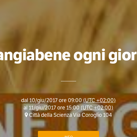
ngiabene ogni gio
dal
10/giu/2017 ore 09:00
(UTC +02:00)
al
11/giu/2017 ore 15:00
(UTC +02:00)
Città della Scienza Via Coroglio 104