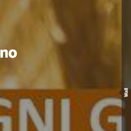
rno
Wall