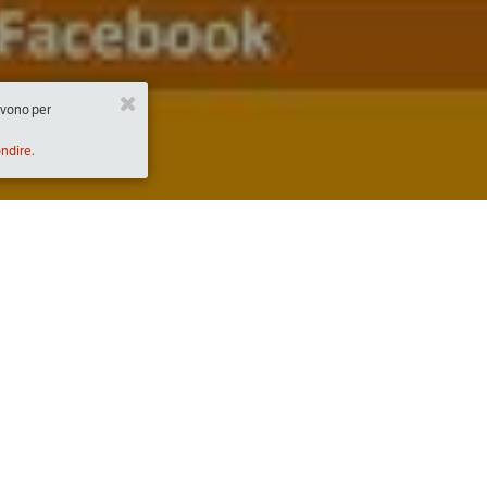
ervono per
ondire.
Descrizione
Sabato 10 e domenica 11 giugno 2017, nell’ambi
con Slow Food Campania, si svolgerà a Città
di attività dedicate con l’obiettivo di costrui
il programma incontri con i produttori, focus s
https://goo.gl/FKgWXa