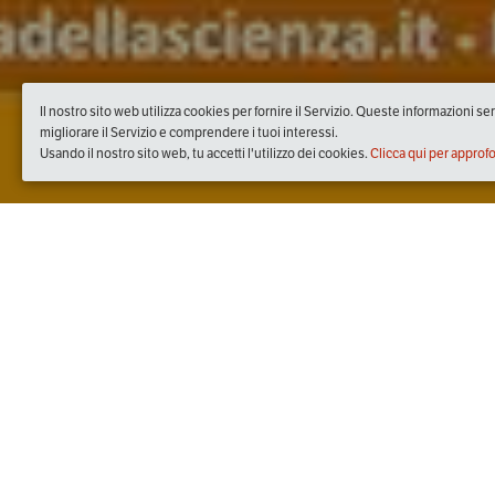
Il nostro sito web utilizza cookies per fornire il Servizio. Queste informazioni s
migliorare il Servizio e comprendere i tuoi interessi.
Usando il nostro sito web, tu accetti l'utilizzo dei cookies.
Clicca qui per approf
Quando
dal
10/giu/2017
ore
09:00
(UTC +02:00)
al
11/giu/2017
ore
15:00
(UTC +02:00)
Dove
Città della Scienza