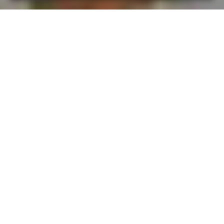
Quando
lunedì
11/nov/2019
dalle
20:30
alle
23:00
(UTC +01:00)
Dove
Piazza della Libertà, 15, 48012 Bagnacavallo RA, Italia
Visualizza mappa
Descrizione
Continua il nostro percorso per conoscere le realtà 