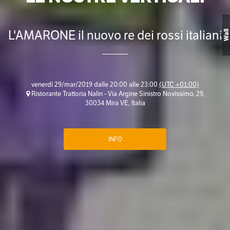
L'AMARONE il nuovo re dei rossi italiani
Wall
venerdì 29/mar/2019 dalle 20:00 alle 23:00
(UTC +01:00)
Ristorante Trattoria Nalin - Via Argine Sinistro Novissimo, 29,
30034 Mira VE, Italia
INFO