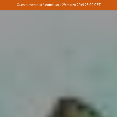
Evento concluso
Questo evento si è concluso il 29 marzo 2019 23:00 CET
Dove
Contatta l'organizzatore
INFO