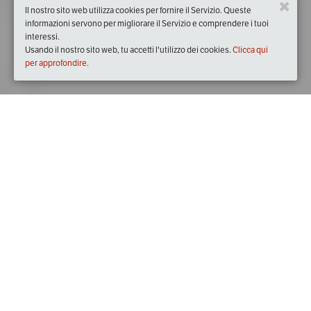
Il nostro sito web utilizza cookies per fornire il Servizio. Queste
informazioni servono per migliorare il Servizio e comprendere i tuoi
interessi.
Usando il nostro sito web, tu accetti l'utilizzo dei cookies.
Clicca qui
per approfondire.
Quando
venerdì
29/mar/2019
dalle
20:00
alle
23:00
(UTC
+01:00)
Dove
Ristorante Trattoria Nalin
Via Argine Sinistro Novissimo, 29, 30034 Mira VE, Italia