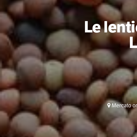
Le lent
L
Mercato ort