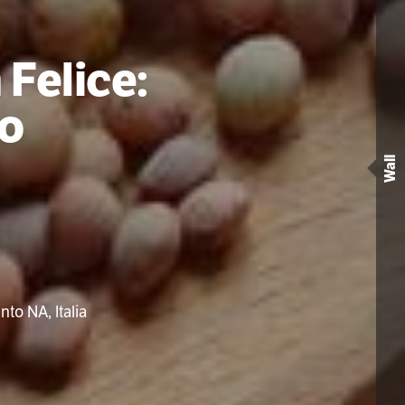
 Felice:
to
Wall
to NA, Italia