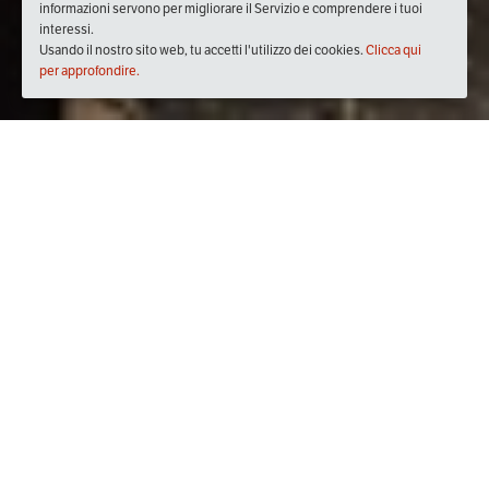
informazioni servono per migliorare il Servizio e comprendere i tuoi
interessi.
Usando il nostro sito web, tu accetti l'utilizzo dei cookies.
Clicca qui
per approfondire.
Quando
mercoledì
18/apr/2018
dalle
10:00
alle
12:00
(UTC
+02:00)
Dove
Museo Correale di Terranova
Via Correale, 50, 80067 Sorrento NA, Italia
Visualizza mappa