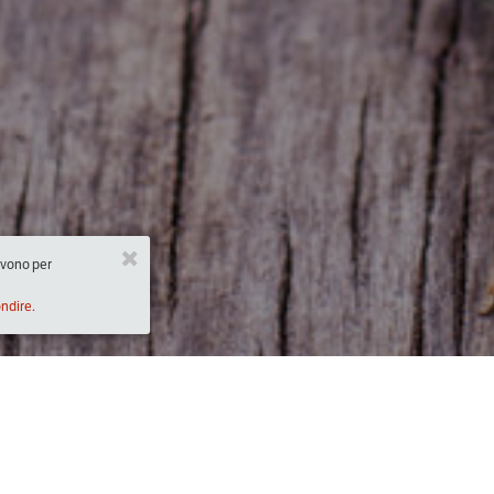
ervono per
ondire.
Descrizione
2:00)
ore 
11:30
  -  Laboratorio del Gusto - 
Miele 2