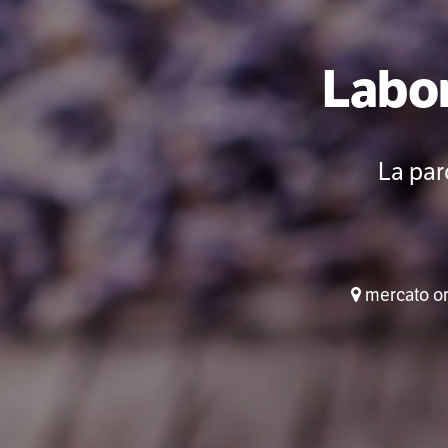
Labor
La paro
mercato ort