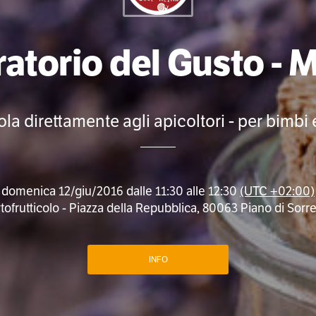
atorio del Gusto - M
la direttamente agli apicoltori - per bimbi 
domenica 12/giu/2016 dalle 11:30 alle 12:30
(UTC +02:00)
ofrutticolo - Piazza della Repubblica, 80063 Piano di Sorren
INFO