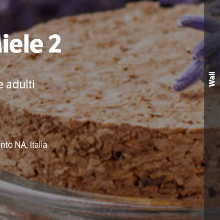
iele 2
Wall
e adulti
to NA, Italia