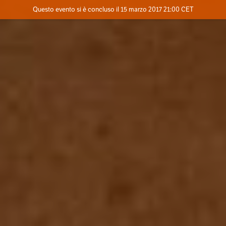
Evento concluso
Questo evento si è concluso il 15 marzo 2017 21:00 CET
Dove
Contatta l'organizzatore
INFO