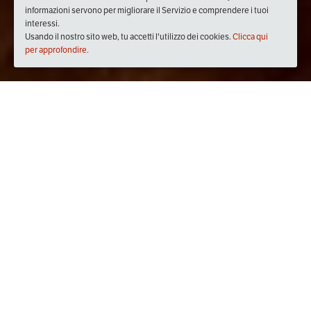
informazioni servono per migliorare il Servizio e comprendere i tuoi
interessi.
Usando il nostro sito web, tu accetti l'utilizzo dei cookies.
Clicca qui
per approfondire.
Quando
giovedì
10/mag/2018
dalle
20:00
alle
23:00
(UTC
+02:00)
Dove
Pizzeria Ghevido
Via Armando Giachetti, 9A, 50019 Sesto Fiorentino FI,
Italia