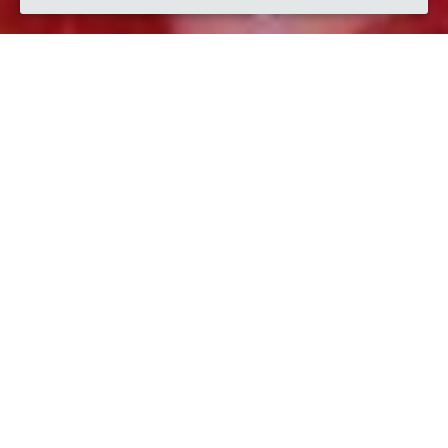
Quando
venerdì
13/apr/2018
dalle
21:00
alle
23:00
(UTC
+02:00)
Dove
GustiAmo di Carta Raffaela
2, Via Piero Gobetti, 74023 Grottaglie TA, Italia
Visualizza mappa
Descrizione