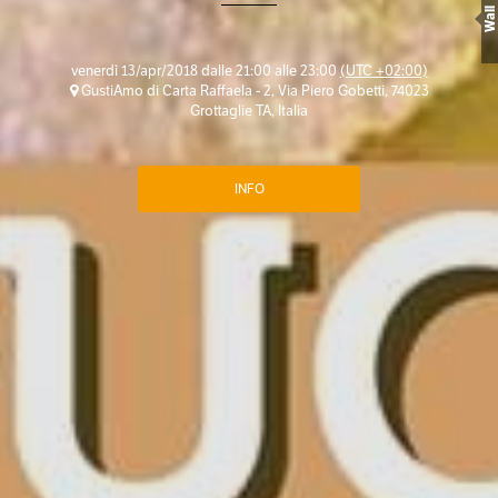
Wall
venerdì 13/apr/2018 dalle 21:00 alle 23:00
(UTC +02:00)
GustiAmo di Carta Raffaela - 2, Via Piero Gobetti, 74023
Grottaglie TA, Italia
INFO