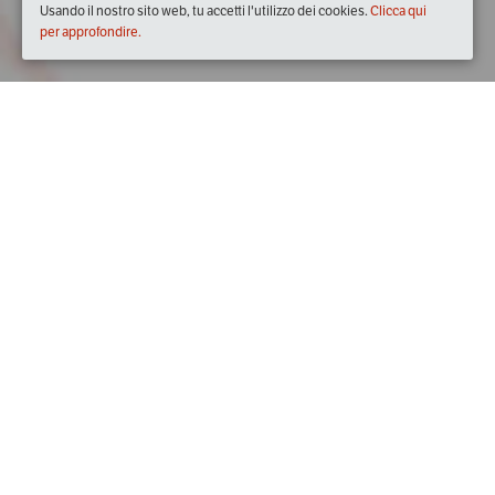
Usando il nostro sito web, tu accetti l'utilizzo dei cookies.
Clicca qui
per approfondire.
Quando
dal
12/lug/2019
ore
20:00
(UTC +02:00)
al
17/lug/2019
ore
23:00
(UTC +02:00)
Descrizione
Sarà che da quando abbiamo realizzato il volume de 
I 100 
migliori vini rosa d’Italia
  siamo molto più attenti alla tematica 
di questa particolare tipologia,  ma ci pare che il 2019 possa 
essere definito come uno degli anni più  rosa di sempre: 