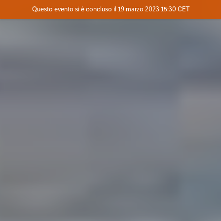
Evento concluso
Questo evento si è concluso il 19 marzo 2023 15:30 CET
Dove
Contatta l'organizzatore
INFO