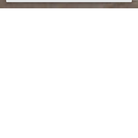
Quando
sabato
14/dic/2019
dalle
09:30
alle
12:00
(UTC +01:00)
Dove
Via Scorticheto, 2705, 40024 Castel San Pietro Terme BO,
Italia
Visualizza mappa
Descrizione