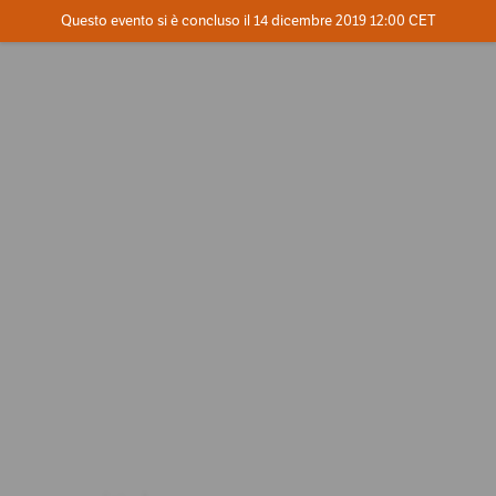
Evento concluso
Questo evento si è concluso il 14 dicembre 2019 12:00 CET
Dove
Contatta l'organizzatore
INFO