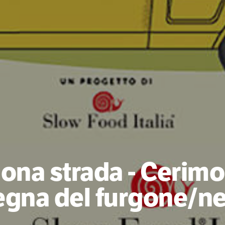
ona strada - Cerimo
gna del furgone/n