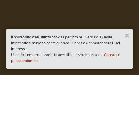
Il nostro sito web utilizza cookies per fornire il Servizio. Queste
informazioni servono per migliorare il Servizio e comprendere i tuoi
interessi.
Usando il nostro sito web, tu accetti l'utilizzo dei cookies.
Clicca qui
per approfondire.
Quando
mercoledì
27/mar/2019
dalle
20:30
alle
23:30
(UTC
+01:00)
Dove