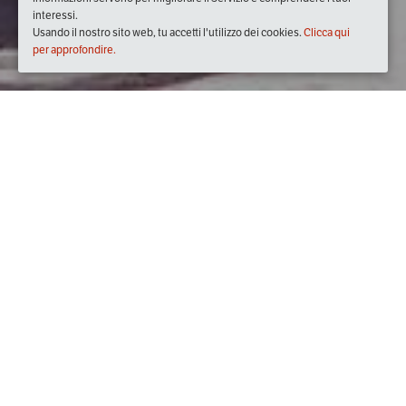
interessi.
Usando il nostro sito web, tu accetti l'utilizzo dei cookies.
Clicca qui
per approfondire.
Quando
martedì
27/ott/2020
dalle
19:30
alle
21:30
(UTC +01:00)
Dove
Eataly Trieste
Riva Tommaso Gulli, 1, 34123 Trieste TS, Italia
Visualizza mappa