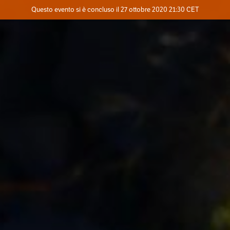
Evento concluso
Questo evento si è concluso il 27 ottobre 2020 21:30 CET
Dove
Contatta l'organizzatore
INFO