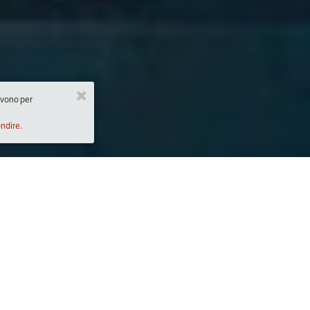
ervono per
ondire.
Descrizione
:00)
Riprendiamo i nostri incontri gratuiti di forma
Shepherd che abbiamo già avuto il piacere di
luglio scorso: Claudia Grilli e Gianluca Frison
industriale.
Alla fine dell’incontro oltre a saperne di più