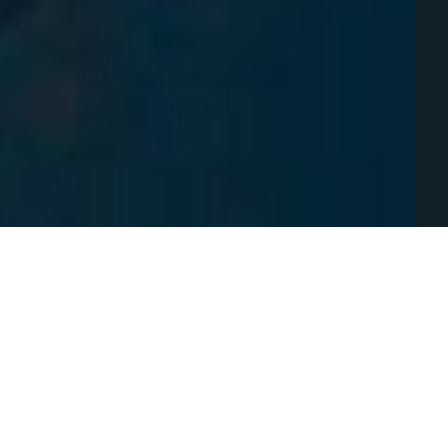
zione  con una serata insieme agli amici di Sea 
 conoscere in un incontro presso la nostra sede nel 
i e ci parleranno dell’impatto della pesca illegale e 
 sull’argomento, ci porteremo a casa anche qualche 