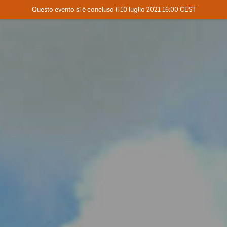
Evento concluso
Questo evento si è concluso il 10 luglio 2021 16:00 CEST
Dove
Contatta l'organizzatore
INFO