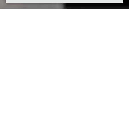
Quando
giovedì
25/ott/2018
dalle
21:00
alle
23:00
(UTC +02:00)
Dove
Via della Chiesa, 17, 48012 Villanova RA, Italia
Visualizza mappa
Descrizione
Quelli in salamoia sono da sempre protagonisti 